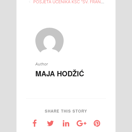
Navigacija
POSJETA UČENIKA KŠC “SV. FRANJO” SPOMEN DOMU HUSINSKA BUNA NA HUSINU
članaka
Author
MAJA HODŽIĆ
SHARE THIS STORY