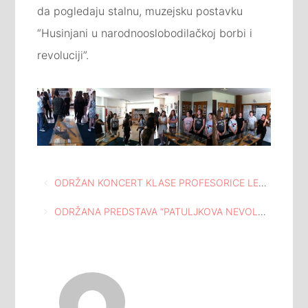
da pogledaju stalnu, muzejsku postavku
“Husinjani u narodnooslobodilačkoj borbi i
revoluciji”.
Navigacija
ODRŽAN KONCERT KLASE PROFESORICE LEJLE TESKEREDŽIĆ U MEĐUNARODNOJ GALERIJI PORTRETA TUZLA
članaka
ODRŽANA PREDSTAVA “PATULJKOVA NEVOLJA” U SPOMEN DOMU “HUSINSKA BUNA”