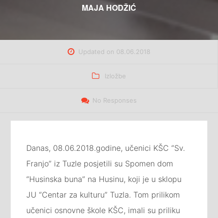
MAJA HODŽIĆ
Updated on
08.06.2018
Categories
Izložbe
No Responses
Danas, 08.06.2018.godine, učenici KŠC “Sv.
Franjo” iz Tuzle posjetili su Spomen dom
“Husinska buna” na Husinu, koji je u sklopu
JU “Centar za kulturu” Tuzla. Tom prilikom
učenici osnovne škole KŠC, imali su priliku