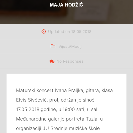
MAJA HODŽIĆ
Updated on
18.05.2018
Categories
Vijesti/Mediji
No Responses
Maturski koncert Ivana Praljka, gitara, klasa
Elvis Sivčević, prof, održan je sinoć,
17.05.2018.godine, u 19:00 sati, u sali
Međunarodne galerije portreta Tuzla, u
organizaciji JU Srednje muzičke škole