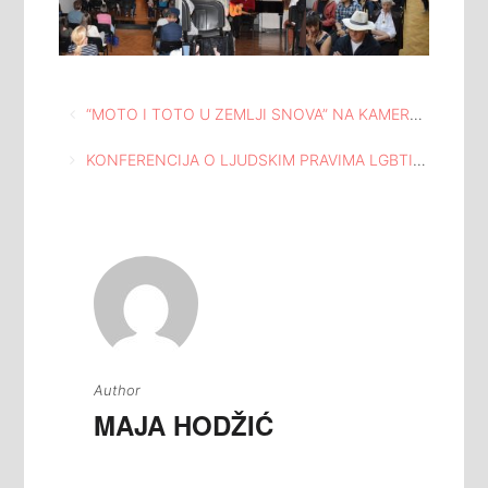
Navigacija
“MOTO I TOTO U ZEMLJI SNOVA” NA KAMERNOJ SCENI DOMA MLADIH TUZLA
članaka
KONFERENCIJA O LJUDSKIM PRAVIMA LGBTI OSOBA U LOKALNOJ ZAJEDNICI
Author
MAJA HODŽIĆ