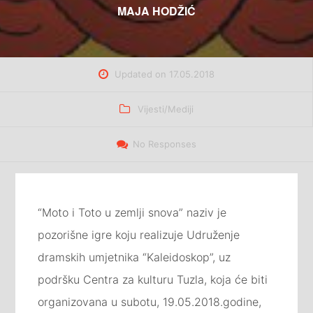
MAJA HODŽIĆ
Updated on
17.05.2018
Categories
Vijesti/Mediji
No Responses
“Moto i Toto u zemlji snova” naziv je
pozorišne igre koju realizuje Udruženje
dramskih umjetnika “Kaleidoskop”, uz
podršku Centra za kulturu Tuzla, koja će biti
organizovana u subotu, 19.05.2018.godine,