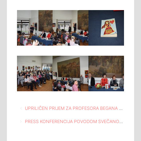
Navigacija
UPRILIČEN PRIJEM ZA PROFESORA BEGANA TURBIĆA U MEĐUNARODNOJ GALERIJI PORTRETA
članaka
PRESS KONFERENCIJA POVODOM SVEČANOG OTVARANJA DVORANE “KALEIDOSKOP”