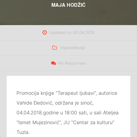
MAJA HODŽIĆ
Updated on
05.04.2018
Categories
Vijesti/Mediji
No Responses
Promocija knjige “Terapeut ljubavi”, autorice
Vahide Đedović, održana je sinoć,
04.04.2018.godine u 18:00 sati, u sali Ateljea
“Ismet Mujezinović”, JU “Centar za kulturu”
Tuzla.