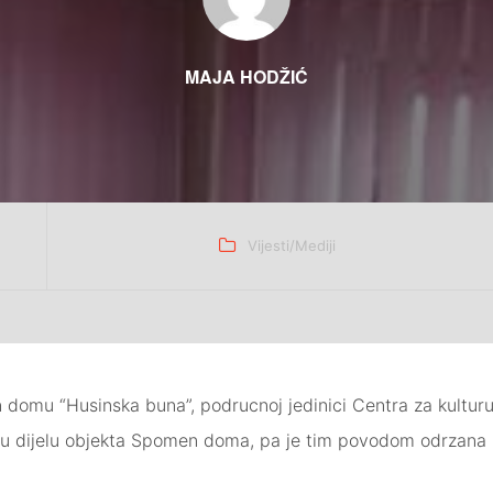
MAJA HODŽIĆ
Categories
Vijesti/Mediji
domu “Husinska buna”, podrucnoj jedinici Centra za kulturu 
ti u dijelu objekta Spomen doma, pa je tim povodom odrzana