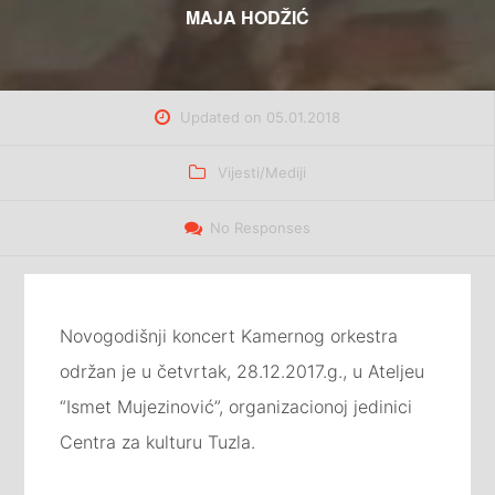
MAJA HODŽIĆ
Updated on
05.01.2018
Categories
Vijesti/Mediji
No Responses
Novogodišnji koncert Kamernog orkestra
održan je u četvrtak, 28.12.2017.g., u Ateljeu
“Ismet Mujezinović”, organizacionoj jedinici
Centra za kulturu Tuzla.