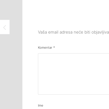
NOVOGODIŠNJI KONCERT KAMERNOG ORKESTRA U ATELJEU “ISMET MUJEZINOVIĆ”
Vaša email adresa neće biti objavljiv
Komentar
*
Ime