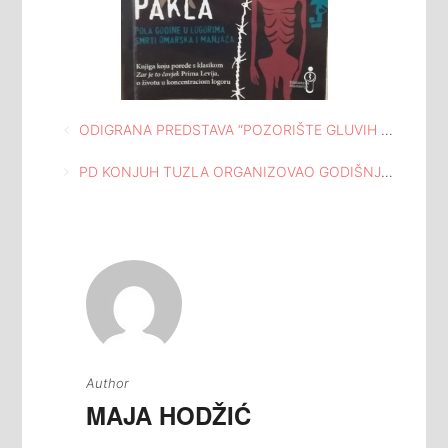
Navigacija
ODIGRANA PREDSTAVA “POZORIŠTE GLUVIH – DEMOKRATIJA NA NAŠ NAČIN” U ORGANIZACIJI UDRUŽENJA KAS BANJA LUKA
članaka
PD KONJUH TUZLA ORGANIZOVAO GODIŠNJU SKUPŠTINU UDRUŽENJA U MEĐUNARODNOJ GALERIJI PORTRETA TUZLA
Author
MAJA HODŽIĆ