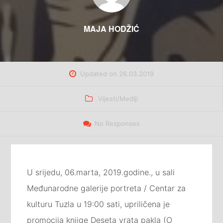
MAJA HODŽIĆ
Updated on
26.03.2019
Categories
Vijesti/Mediji
No Responses
U srijedu, 06.marta, 2019.godine., u sali
Međunarodne galerije portreta / Centar za
kulturu Tuzla u 19:00 sati, upriličena je
promocija knjige Deseta vrata pakla (O