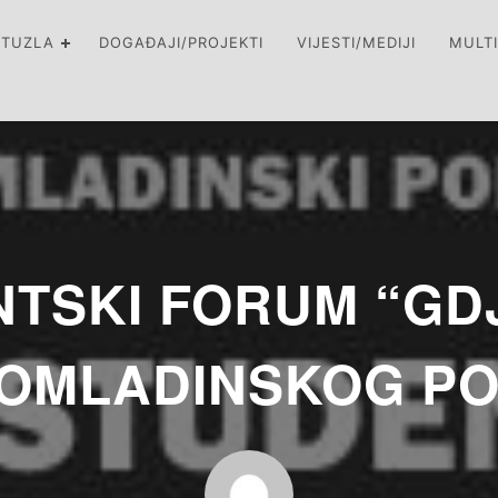
 TUZLA
DOGAĐAJI/PROJEKTI
VIJESTI/MEDIJI
MULT
TSKI FORUM “GDJ
 OMLADINSKOG P