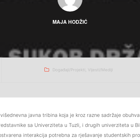
MAJA HODŽIĆ
Categories
Događaji/Projekti
,
Vijesti/Mediji
višednevna javna tribina koja je kroz razne sadržaje obuhvat
redstavnike sa Univerziteta u Tuzli, i drugih univerziteta u
stvarena interakcija potrebna za rješavanje studentskih pro