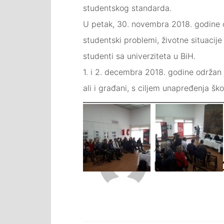
studentskog standarda.
U petak, 30. novembra 2018. godine o
studentski problemi, životne situacije
studenti sa univerziteta u BiH.
1. i 2. decembra 2018. godine održan je
ali i građani, s ciljem unapređenja ško
Navigacija
članaka
Author
MAJA HODŽ