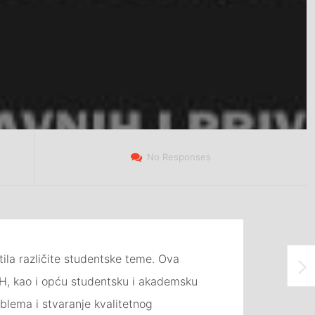
No Responses
ila različite studentske teme. Ova
 BiH, kao i opću studentsku i akademsku
blema i stvaranje kvalitetnog