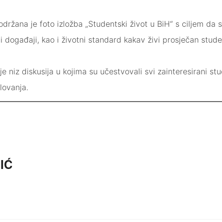
držana je foto izložba „S
tudentski život u BiH“ s ciljem da
 i događaji, kao i životni standard kakav živi prosječan stude
 niz diskusija u kojima su učestvovali svi zainteresirani stude
lovanja.
IĆ