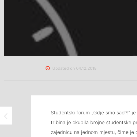
Updated on
04.12.2018
Studentski forum „Gdje smo sad?!“ je 
IZLOŽBA CRTEŽA I GRAFIKE U OKVIRU MANIFESTACIJE LET'S CONNECT U DOMU MLADIH TUZLA
tribina je okupila brojne studentske p
zajednicu na jednom mjestu, čime je o