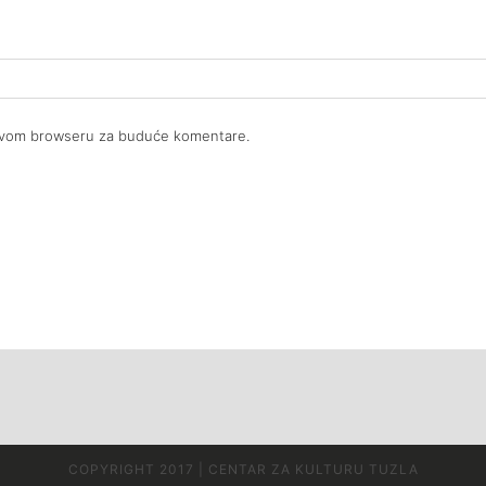
 ovom browseru za buduće komentare.
COPYRIGHT 2017 | CENTAR ZA KULTURU TUZLA