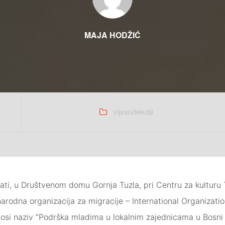
MAJA HODŽIĆ
Categories
Vijesti/Mediji
sati, u Društvenom domu Gornja Tuzla, pri Centru za kulturu
arodna organizacija za migracije – International Organizatio
nosi naziv “Podrška mladima u lokalnim zajednicama u Bosni 