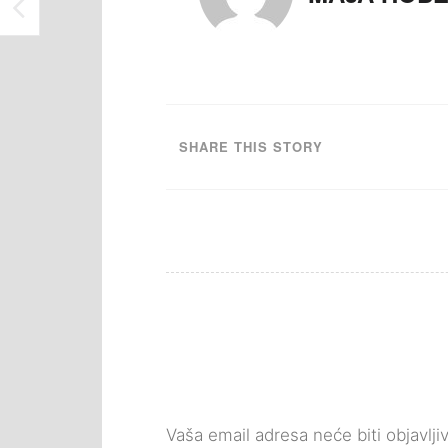
ODRŽANA PROMOCIJA KNJIGE “DOBRE GODINE” AUTORA DR. OMERA Ć. IBRAHIMAGIĆA
SHARE THIS STORY
Vaša email adresa neće biti objavlji