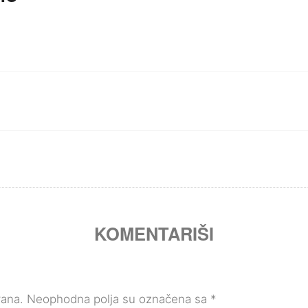
KOMENTARIŠI
vana.
Neophodna polja su označena sa
*