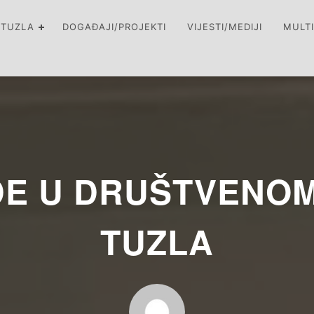
 TUZLA
DOGAĐAJI/PROJEKTI
VIJESTI/MEDIJI
MULT
DE U DRUŠTVENO
TUZLA