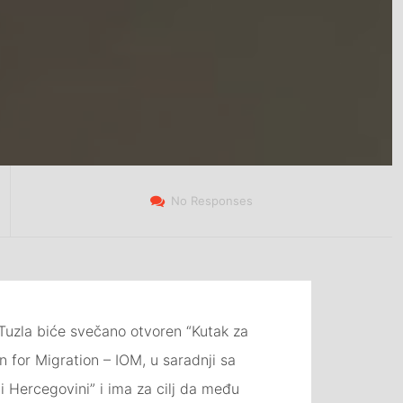
No Responses
 Tuzla biće svečano otvoren “Kutak za
n for Migration – IOM, u saradnji sa
i Hercegovini” i ima za cilj da među