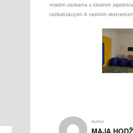
mladim osobama u lokalnim zajednicam
radikalizacijom ili nasilnim ekstremi
Navigacija
članaka
Author
MAJA HODŽ