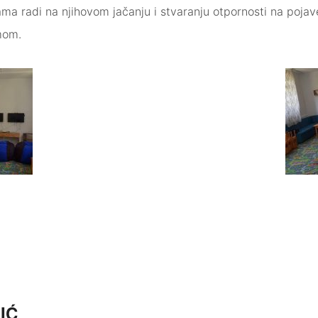
a radi na njihovom jačanju i stvaranju otpornosti na pojav
zmom.
IĆ