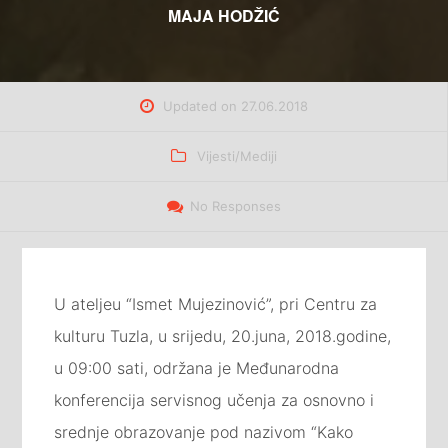
MAJA HODŽIĆ
Updated on
27.06.2018
Categories
Vijesti/Mediji
No Responses
U ateljeu “Ismet Mujezinović”, pri Centru za
kulturu Tuzla, u srijedu, 20.juna, 2018.godine,
u 09:00 sati, održana je Međunarodna
konferencija servisnog učenja za osnovno i
srednje obrazovanje pod nazivom “Kako