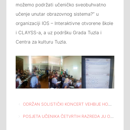
možemo podržati učeničko sveobuhvatno
učenje unutar obrazovnog sistema?” u
organizaciji IOS – Interaktivne otvorene škole
i CLAYSS-a, a uz podršku Grada Tuzla i
Centra za kulturu Tuzla.
Navigacija
ODRŽAN SOLISTIČKI KONCERT VEHBIJE HODŽIĆA / HARMONIKA U ATELJEU “ISMET MUJEZINOVIĆ”
članaka
POSJETA UČENIKA ČETVRTIH RAZREDA JU OŠ CENTAR MEĐUNARODNOJ GALERIJI PORTRETA TUZLA