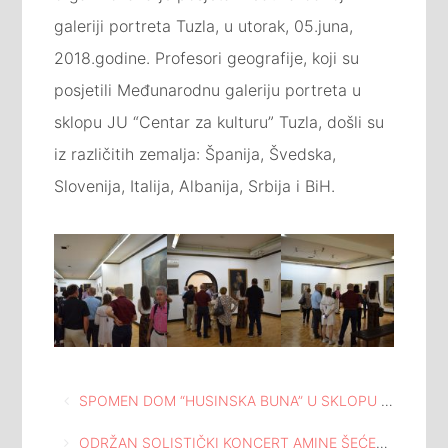
galeriji portreta Tuzla, u utorak, 05.juna,
2018.godine. Profesori geografije, koji su
posjetili Međunarodnu galeriju portreta u
sklopu JU “Centar za kulturu” Tuzla, došli su
iz različitih zemalja: Španija, Švedska,
Slovenija, Italija, Albanija, Srbija i BiH.
Navigacija
SPOMEN DOM “HUSINSKA BUNA” U SKLOPU CENTRA ZA KULTURU TUZLA
članaka
ODRŽAN SOLISTIČKI KONCERT AMINE ŠEĆEROVIĆ U MEĐUNARODNOJ GALERIJI PORTRETA TUZLA