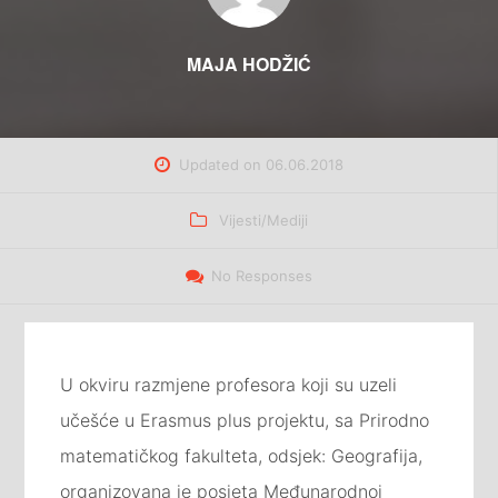
MAJA HODŽIĆ
Updated on
06.06.2018
Categories
Vijesti/Mediji
No Responses
U okviru razmjene profesora koji su uzeli
učešće u Erasmus plus projektu, sa Prirodno
matematičkog fakulteta, odsjek: Geografija,
organizovana je posjeta Međunarodnoj