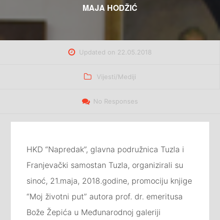
MAJA HODŽIĆ
Updated on
22.05.2018
Categories
Vijesti/Mediji
No Responses
HKD “Napredak”, glavna podružnica Tuzla i
Franjevački samostan Tuzla, organizirali su
sinoć, 21.maja, 2018.godine, promociju knjige
“Moj životni put” autora prof. dr. emeritusa
Bože Žepića u Međunarodnoj galeriji