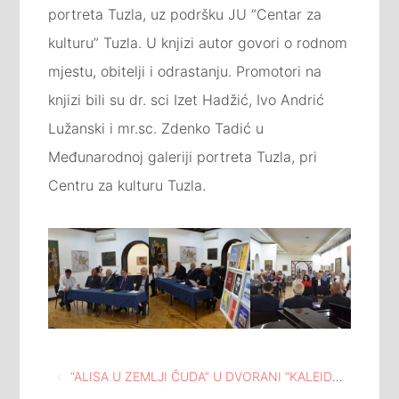
portreta Tuzla, uz podršku JU “Centar za
kulturu” Tuzla. U knjizi autor govori o rodnom
mjestu, obitelji i odrastanju. Promotori na
knjizi bili su dr. sci Izet Hadžić, Ivo Andrić
Lužanski i mr.sc. Zdenko Tadić u
Međunarodnoj galeriji portreta Tuzla, pri
Centru za kulturu Tuzla.
Navigacija
“ALISA U ZEMLJI ČUDA” U DVORANI “KALEIDOSKOP”