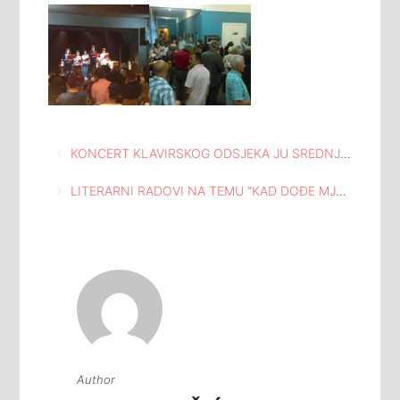
Navigacija
KONCERT KLAVIRSKOG ODSJEKA JU SREDNJE MUZIČKE ŠKOLE “ČESTMIR MIRKO DUŠEK” TUZLA U MEĐUNARODNOJ GALERIJI PORTRETA TUZLA
članaka
LITERARNI RADOVI NA TEMU “KAD DOĐE MJESEC MAJ” POVODOM 15.MAJA – DANA ODBRANE TUZLE NA KAMERNOJ SCENI DOMA MLADIH
Author