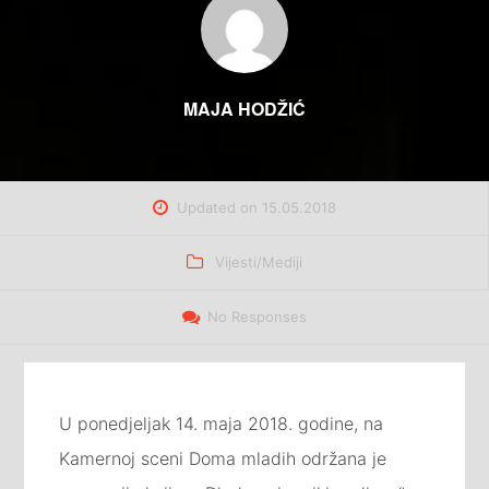
MAJA HODŽIĆ
Updated on
15.05.2018
Categories
Vijesti/Mediji
No Responses
U ponedjeljak 14. maja 2018. godine, na
Kamernoj sceni Doma mladih održana je