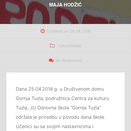
MAJA HODŽIĆ
Updated on
26.04.2018
Categories
Vijesti/Mediji
No Responses
Dana 25.04.2018.g. u Društvenom domu
Gornja Tuzla, podružnica Centra za kulturu
Tuzla, JU Osnovna škola “Gornja Tuzla”
održala je priredbu u povodu dana škole.
Učenici su sa svojim nastavnicima i