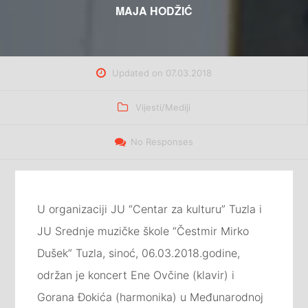
MAJA HODŽIĆ
Updated on
07.03.2018
Categories
Vijesti/Mediji
No Responses
U organizaciji JU “Centar za kulturu” Tuzla i
JU Srednje muzičke škole “Čestmir Mirko
Dušek” Tuzla, sinoć, 06.03.2018.godine,
održan je koncert Ene Ovčine (klavir) i
Gorana Đokića (harmonika) u Međunarodnoj