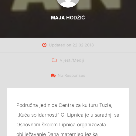
MAJA HODŽIĆ
Updated on
22.02.2018
Categories
Vijesti/Mediji
No Responses
Područna jedinica Centra za kulturu Tuzla,
,,Kuća solidarnosti” G. Lipnica je u saradnji sa
Osnovnom školom Lipnica organizovala
obilježavanje Dana maternjeg jezika