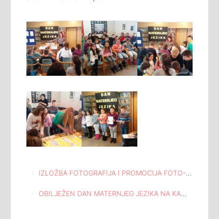
Navigacija
IZLOŽBA FOTOGRAFIJA I PROMOCIJA FOTO-MONOGRAFIJE”IZMEĐU DVIJE IMPERIJE” U ATELJEU ISMET MUJEZINOVIĆ
članaka
OBILJEŽEN DAN MATERNJEG JEZIKA NA KAMERNOJ SCENI DOMA MLADIH