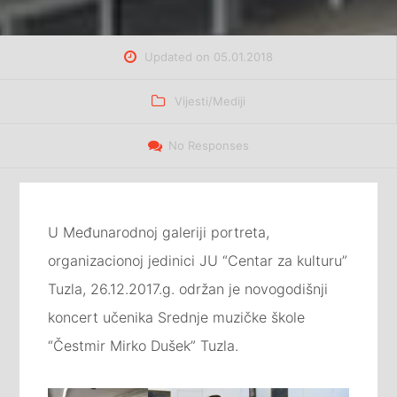
Updated on
05.01.2018
Categories
Vijesti/Mediji
No Responses
U Međunarodnoj galeriji portreta,
organizacionoj jedinici JU “Centar za kulturu”
Tuzla, 26.12.2017.g. održan je novogodišnji
koncert učenika Srednje muzičke škole
“Čestmir Mirko Dušek” Tuzla.