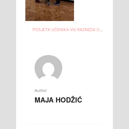
Navigacija
POSJETA UČENIKA VIII RAZREDA OŠ KŠC “SV. FRANJO” TUZLA MEĐUNARODNOJ GALERIJI PORTRETA TUZLA
članaka
Author
MAJA HODŽIĆ