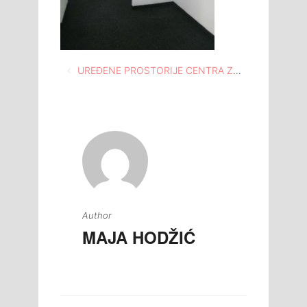
Navigacija
UREĐENE PROSTORIJE CENTRA ZA KULTURU TUZLA ČINE LJEPŠI AMBIJENT ZA ORGANIZACIJU KULTURNO-UMJETNIČKIH SADRŽAJA
članaka
Author
MAJA HODŽIĆ