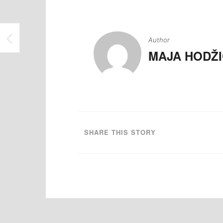
Navigacija
članaka
SVEČANO OTVARANJE 17.INTERBIFEP-A U MEĐUNARODNOJ GALERIJI PORTRETA TUZLA
Author
MAJA HODŽI
SHARE THIS STORY