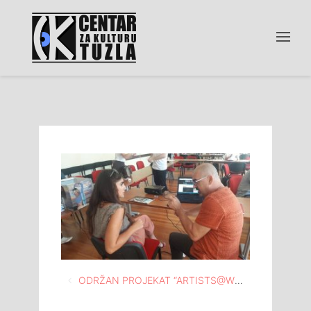
Navigacija
ODRŽAN PROJEKAT “ARTISTS@WORK” U PROSTORIJAMA DOMA MLADIH TUZLA
članaka