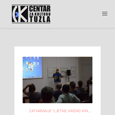
Navigacija
ZATVARANJE “LJETNE VIKEND KINOTEKE” DOKUMENTARNIM FILMOVIMA O TUZLI