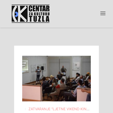
Navigacija
ZATVARANJE “LJETNE VIKEND KINOTEKE” DOKUMENTARNIM FILMOVIMA O TUZLI