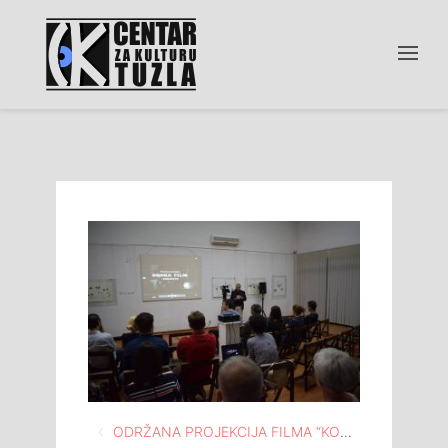
Navigacija
ODRŽANA PROJEKCIJA FILMA “KONJUH PLANINOM” U OKVIRU “LJETNE VIKEND KINOTEKE”