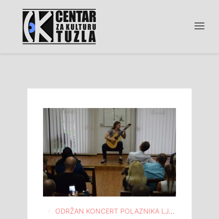
Navigacija
ODRŽAN KONCERT POLAZNIKA LJETNE ŠKOLE GITARE “PRST” U OKVIRU “LJETA U TUZLI 2018”