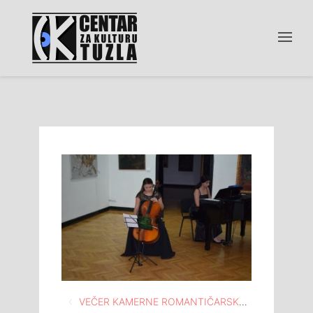
Navigacija
VEČER KAMERNE ROMANTIČARSKE MUZIKE ZA VIOLONČELO I KLAVIR