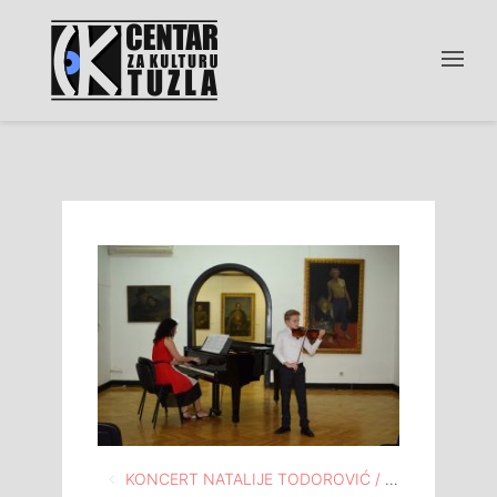
Navigacija
KONCERT NATALIJE TODOROVIĆ / VIOLINA, ODRŽAN U MEĐUNARODNOJ GALERIJI PORTRETA