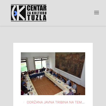
Navigacija
ODRŽANA JAVNA TRIBINA NA TEMU “BIH I SRBIJA U DIJALOGU: ODGOVOR CIVILNOG DRUŠTVA”