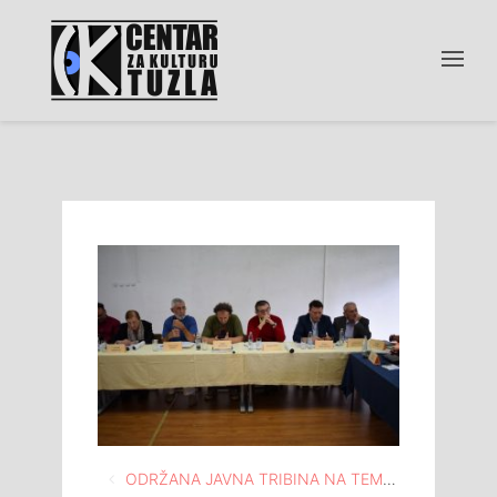
Navigacija
ODRŽANA JAVNA TRIBINA NA TEMU “BIH I SRBIJA U DIJALOGU: ODGOVOR CIVILNOG DRUŠTVA”