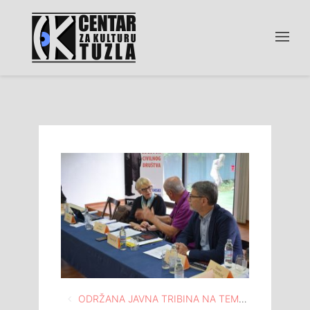
Navigacija
ODRŽANA JAVNA TRIBINA NA TEMU “BIH I SRBIJA U DIJALOGU: ODGOVOR CIVILNOG DRUŠTVA”