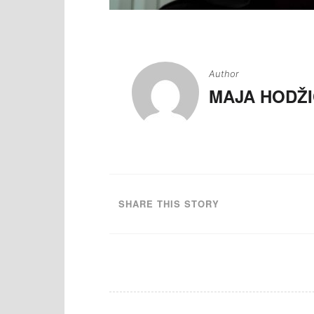
Navigacija
članaka
Author
MAJA HODŽI
SHARE THIS STORY