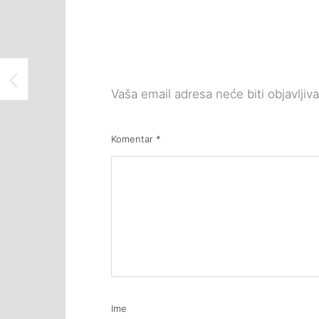
ODRŽANA PROMOCIJA PRVOG BROJA FANZINA “REVIZOR” U MEĐUNARODNOM ATELJEU ISMET MUJEZINOVIĆ
Vaša email adresa neće biti objavljiv
Komentar
*
Ime