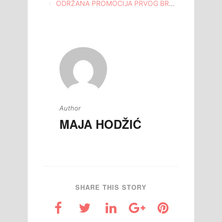
Navigacija
ODRŽANA PROMOCIJA PRVOG BROJA FANZINA “REVIZOR” U MEĐUNARODNOM ATELJEU ISMET MUJEZINOVIĆ
članaka
Author
MAJA HODŽIĆ
SHARE THIS STORY