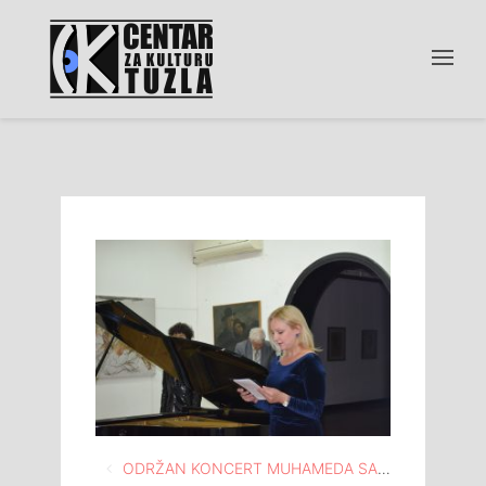
Navigacija
ODRŽAN KONCERT MUHAMEDA SADOVIĆA U MEĐUNARODNOJ GALERIJI PORTRETA TUZLA