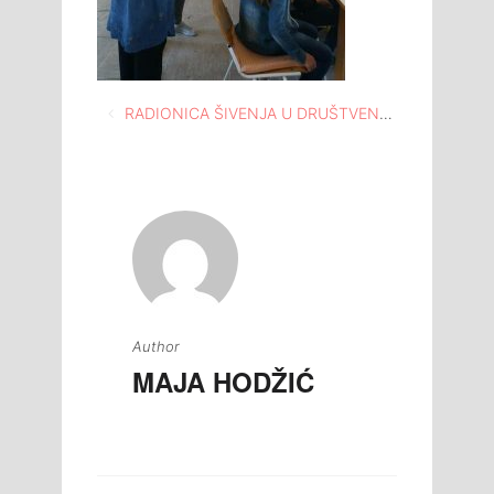
Navigacija
RADIONICA ŠIVENJA U DRUŠTVENOM DOMU GORNJA TUZLA
članaka
Author
MAJA HODŽIĆ