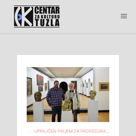
Navigacija
UPRILIČEN PRIJEM ZA PROFESORA SREĆKA GALIĆA U MEĐUNARODNOJ GALERIJI PORTRETA TUZLA