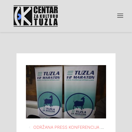
Navigacija
ODRŽANA PRESS KONFERENCIJA POVODOM 2. TUZLANSKOG, NOĆNOG POLUMARATONA