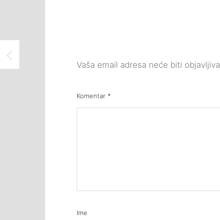
OBILJEŽAVANJE DANA NEZAVISNOSTI U “DRUŠTVENOM DOMU” GORNJA TUZLA
Vaša email adresa neće biti objavljiv
Komentar
*
Ime