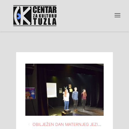
Navigacija
OBILJEŽEN DAN MATERNJEG JEZIKA NA KAMERNOJ SCENI DOMA MLADIH