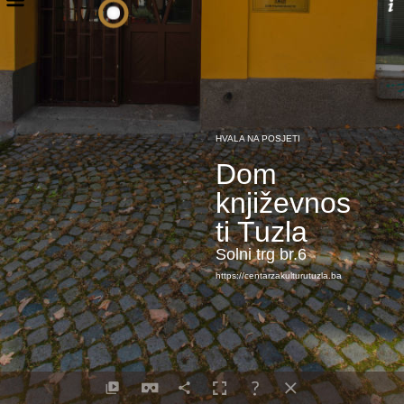
HVALA NA POSJETI
Dom
književnos
ti Tuzla
Solni trg br.6
https://centarzakulturutuzla.ba